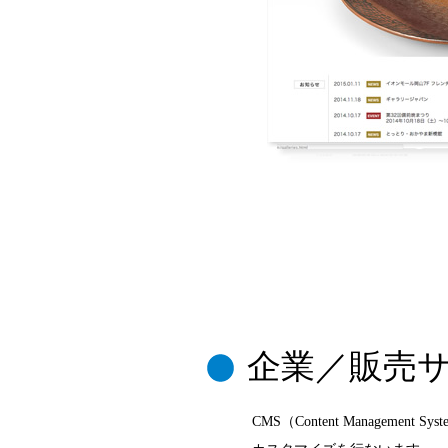
企業／販売
CMS（Content Manageme