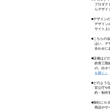
プロダク
らデザイ
■デザイン
デザイン
サイト上
■こちらの
はい、デ
合わせに
■設備はど
鉄骨三階
の、白ホ
を開く）
■どのよう
官公庁や
約・制作
■御社にカ
商品やサ