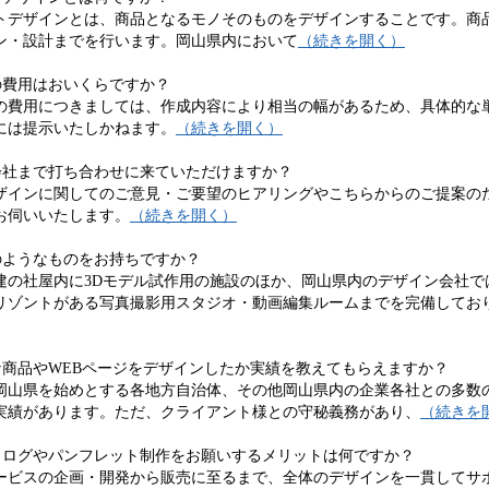
トデザインとは、商品となるモノそのものをデザインすることです。商
ン・設計までを行います。岡山県内において
（続きを開く）
の費用はおいくらですか？
の費用につきましては、作成内容により相当の幅があるため、具体的な単
には提示いたしかねます。
（続きを開く）
会社まで打ち合わせに来ていただけますか？
ザインに関してのご意見・ご要望のヒアリングやこちらからのご提案の
お伺いいたします。
（続きを開く）
のようなものをお持ちですか？
建の社屋内に3Dモデル試作用の施設のほか、岡山県内のデザイン会社で
リゾントがある写真撮影用スタジオ・動画編集ルームまでを完備してお
な商品やWEBページをデザインしたか実績を教えてもらえますか？
岡山県を始めとする各地方自治体、その他岡山県内の企業各社との多数
実績があります。ただ、クライアント様との守秘義務があり、
（続きを
タログやパンフレット制作をお願いするメリットは何ですか？
ービスの企画・開発から販売に至るまで、全体のデザインを一貫してサ