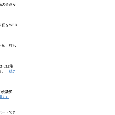
品の企画か
価をWEB
ため、打ち
はほぼ唯一
り、
（続き
の委託契
開く）
ポートでき